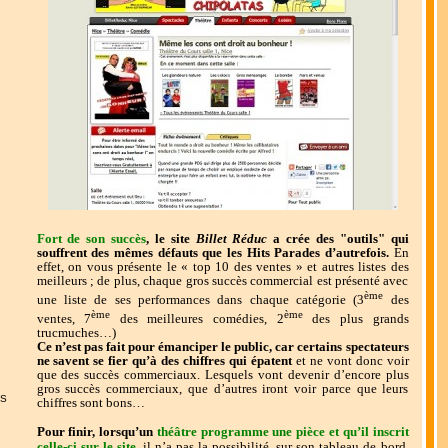
Fort de son succès
, le site
Billet Réduc
a crée des "outils" qui
souffrent des mêmes défauts que les Hits Parades d’autrefois.
En
effet, on vous présente le « top 10 des ventes » et autres listes des
meilleurs ; de plus, chaque gros succès commercial est présenté avec
ème
une liste de ses performances dans chaque catégorie (3
des
ème
ème
ventes, 7
des meilleures comédies, 2
des plus grands
trucmuches…)
Ce n’est pas fait pour émanciper le public, car certains spectateurs
ne savent se fier qu’à des chiffres qui épatent
et ne vont donc voir
que des succès commerciaux. Lesquels vont devenir d’encore plu
s
gros succès commerciaux, que d’autres iront voir parce que leurs
IS
chiffres sont bons…
Pour finir, lorsqu’un
théâtre programme une pièce et qu’il inscrit
celle-ci sur le site
,
il n’a pas la possibilité, sur son tableau de bord,