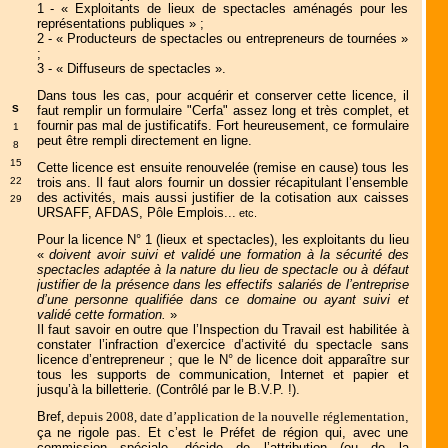
1 - « Exploitants de lieux de spectacles aménagés pour les
représentations publiques » ;
2 - « Producteurs de spectacles ou entrepreneurs de tournées »
;
3 - « Diffuseurs de spectacles ».
Dans tous les cas, pour acquérir et conserver cette licence, il
S
faut remplir un formulaire "Cerfa" assez long et très complet, et
fournir pas mal de justificatifs. Fort heureusement, ce formulaire
1
peut être rempli directement en ligne.
8
15
Cette licence est ensuite renouvelée (remise en cause) tous les
22
trois ans. Il faut alors fournir un dossier récapitulant l’ensemble
des activités, mais aussi justifier de la cotisation aux caisses
29
URSAFF, AFDAS, Pôle Emplois...
etc.
Pour la licence N° 1 (lieux et spectacles), les exploitants du lieu
«
doivent avoir suivi et validé une formation à la sécurité des
spectacles adaptée à la nature du lieu de spectacle ou à défaut
justifier de la présence dans les effectifs salariés de l’entreprise
d’une personne qualifiée dans ce domaine ou ayant suivi et
validé cette formation.
»
Il faut savoir en outre que l’Inspection du Travail est habilitée à
constater l’infraction d’exercice d’activité du spectacle sans
licence d’entrepreneur ; que le N° de licence doit apparaître sur
tous les supports de communication, Internet et papier et
jusqu’à la billetterie. (Contrôlé par le B.V.P. !).
Bref
, depuis 2008, date d’application de la nouvelle réglementation
,
ça ne rigole pas. Et c’est le Préfet de région qui, avec une
commission spéciale, décide de l’attribution (ou de la