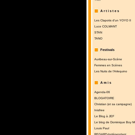
A r t i s t e s
Les Clapotis d'un YOYO II
Luce COLMANT
STAN
TANO
Festivals
Auribeau-sur-Scène
Femmes en Scènes
Les Nuits de l'Arlequino
A m i s
Agenda-06
BLOGATOIRE
Christian (et sa campagne)
Inisfree
Le Blog à JEF
Le blog de Dominique Boy M
Louis Paul
REGARD-Indépendant