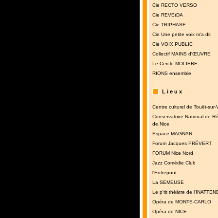
Cie RECTO VERSO
Cie REVEïDA
Cie TRIPHASE
Cie Une petite voix m'a dit
Cie VOIX PUBLIC
Collectif MAINS d'ŒUVRE
Le Cercle MOLIERE
RIONS ensemble
L i e u x
Centre culturel de Touët-sur-
Conservatoire National de R
de Nice
Espace MAGNAN
Forum Jacques PRÉVERT
FORUM Nice Nord
Jazz Comédie Club
l'Entrepont
La SEMEUSE
Le p'tit théâtre de l'INATTE
Opéra de MONTE-CARLO
Opéra de NICE