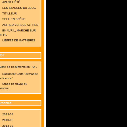
AVANT L'ÉTÉ
LES STANCES DU BLOG
TITILLEUR
SEUL EN SCÈNE
ALFRED VERSUS ALFRED
EN AVRIL, MARCHE SUR
N FIL
L’EFFET DE GATTIÈRES
PDF
Liste de documents en PDF.
Document Cerfa "demande
e licence".
Stage de travail du
asque.
rchives
2013-04
2013-03
2013-02