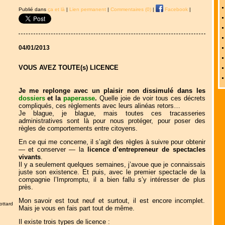
Publié dans
ça et là
|
Lien permanent
|
Commentaires (0)
|
Facebook
|
04/01/2013
VOUS AVEZ TOUTE(s) LICENCE
Je me replonge avec un plaisir non dissimulé dans les
dossiers
et la
paperasse
.
Quelle joie de voir tous ces décrets
compliqués, ces règlements avec leurs alinéas retors…
Je blague, je blague, mais toutes ces tracasseries
administratives sont là pour nous protéger, pour poser des
règles de comportements entre citoyens.
En ce qui me concerne, il s’agit des règles à suivre pour obtenir
— et conserver — la
licence d’entrepreneur de spectacles
vivants
.
Il y a seulement quelques semaines, j’avoue que je connaissais
juste son existence. Et puis, avec le premier spectacle de la
compagnie l’Impromptu, il a bien fallu s’y intéresser de plus
près.
Mon savoir est tout neuf et surtout, il est encore incomplet.
ottard
Mais je vous en fais part tout de même.
Il existe trois types de licence :