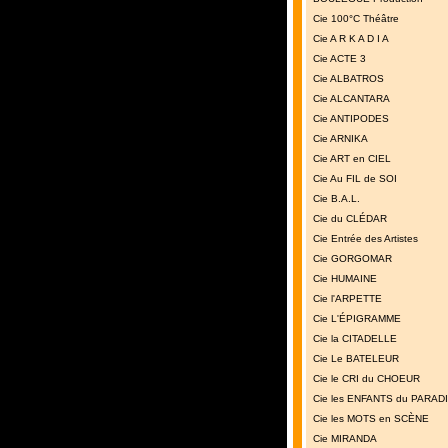
Cie 100°C Théâtre
Cie A R K A D I A
Cie ACTE 3
Cie ALBATROS
Cie ALCANTARA
Cie ANTIPODES
Cie ARNIKA
Cie ART en CIEL
Cie Au FIL de SOI
Cie B.A.L.
Cie du CLÉDAR
Cie Entrée des Artistes
Cie GORGOMAR
Cie HUMAINE
Cie l'ARPETTE
Cie L'ÉPIGRAMME
Cie la CITADELLE
Cie Le BATELEUR
Cie le CRI du CHOEUR
Cie les ENFANTS du PARAD
Cie les MOTS en SCÈNE
Cie MIRANDA