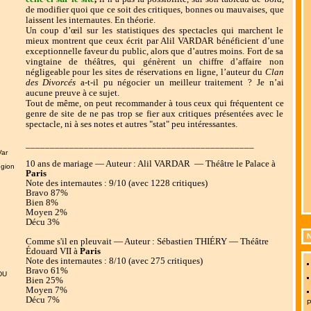
de modifier quoi que ce soit des critiques, bonnes ou mauvaises, que
laissent les internautes. En théorie.
Un coup d’œil sur les statistiques des spectacles qui marchent le
mieux montrent que ceux écrit par Alil VARDAR bénéficient d’une
exceptionnelle faveur du public, alors que d’autres moins. Fort de sa
vingtaine de théâtres, qui génèrent un chiffre d’affaire non
négligeable pour les sites de réservations en ligne, l’auteur du
Clan
des Divorcés
a-t-il pu négocier un meilleur traitement ? Je n’ai
aucune preuve à ce sujet.
Tout de même, on peut recommander à tous ceux qui fréquentent ce
genre de site de ne pas trop se fier aux critiques présentées avec le
spectacle, ni à ses notes et autres "stat" peu intéressantes.
_______________________________________________
Var
10 ans de mariage — Aut
eur : Alil VARDAR — Théâtre le Palace à
égion
Paris
Note des internautes : 9/10 (avec 1228 critiques)
Bravo 87%
Bien 8%
Moyen 2%
Décu 3%
N
Comme s'il en pleuvait — Auteur : Sébastien THIÉRY — Théâtre
Édouard VII à
Paris
Note des internautes : 8/10 (avec 275 critiques)
Bravo 61%
NDU
Bien 25%
Moyen 7%
Décu 7%
P