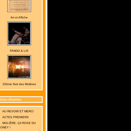
Art et Affiche
FANDO & LIS
20ème Nuit des Molières
otes récentes
AU REVOIR ET MERCI
ACTES PREMIERS
MOLIÈRE, ÇA ROXE DU
ONEY !