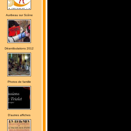
Auribeau sur Scène
Déantibulations 2012
Photos de famille
D'autres affiches