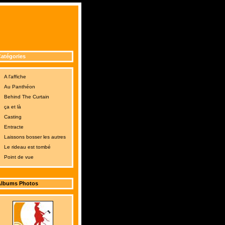
atégories
A l'affiche
Au Panthéon
Behind The Curtain
ça et là
Casting
Entracte
Laissons bosser les autres
Le rideau est tombé
Point de vue
lbums Photos