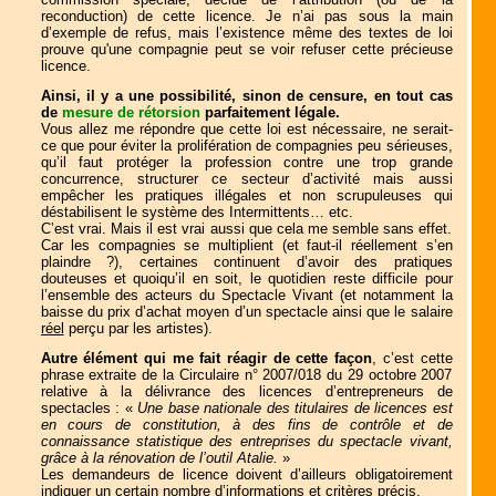
reconduction) de cette licence. Je n’ai pas sous la main
d’exemple de refus, mais l’existence même des textes de loi
prouve qu'une compagnie peut se voir refuser cette précieuse
licence.
Ainsi, il y a une possibilité, sinon de censure, en tout cas
de
mesure de rétorsion
parfaitement légale.
Vous allez me répondre que cette loi est nécessaire, ne serait-
ce que pour éviter la prolifération de compagnies peu sérieuses,
qu’il faut protéger la profession contre une trop grande
concurrence, structurer ce secteur d’activité mais aussi
empêcher les pratiques illégales et non scrupuleuses qui
déstabilisent le système des Intermittents… etc.
C’est vrai. Mais il est vrai aussi que cela me semble sans effet.
Car les compagnies se multiplient (et faut-il réellement s’en
plaindre ?), certaines continuent d’avoir des pratiques
douteuses et quoiqu’il en soit, le quotidien reste difficile pour
l’ensemble des acteurs du Spectacle Vivant (et notamment la
baisse du prix d’achat moyen d’un spectacle ainsi que le salaire
réel
perçu par les artistes).
Autre élément qui me fait réagir de cette façon
, c’est cette
phrase extraite de la Circulaire n° 2007/018 du 29 octobre 2007
relative à la délivrance des licences d’entrepreneurs de
spectacles : «
Une base nationale des titulaires de licences est
en cours de constitution, à des fins de contrôle et de
connaissance statistique des entreprises du spectacle vivant,
grâce à la rénovation de l’outil Atalie.
»
Les demandeurs de licence doivent d’ailleurs obligatoirement
indiquer un certain nombre d’informations et critères précis.