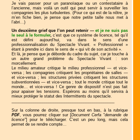
Je vais passer pour un paranoïaque ou un contestataire à
l’ancienne, mais voilà un outil qui peut servir à surveiller les
compagnies les plus turbulentes. (Pour ce qui est de la nôtre, je
m’en fiche bien, je pense que notre petite taille nous met à
l’abri…)
Un deuxième grief que l’on peut retenir —
et je ne suis pas
le seul à le formuler
,
c’est que ce système de licence, tel qu’il
est défini aujourd’hui, va dans le sens d’une
professionnalisation du Spectacle Vivant. « Professionnel »
étant à prendre ici dans le sens de « qui vit de son activité ».
Et là, je pense que je déborde du cadre du sujet, car je touche à
un autre grand problème du Spectacle Vivant : son
morcellement.
Le milieu amateur critique le milieu professionnel — et vice-
versa ; les compagnies critiquent les propriétaires de salles —
et vice-versa ; les structures privées critiquent les structures
subventionnées — et vice-versa ; tout le monde critique tout le
monde… et vice-versa ! Ce genre de dispositif n’est pas fait
pour apaiser les tensions. Espérons au moins
qu’il servira à
mieux protéger le statut des Intermittents du spectacle.
_______________________________________________
Sur la colonne de droite, presque tout en bas, à la rubrique
PDF
, vous pourrez cliquer sur [
Document Cerfa "demande de
licence"
] pour le télécharger. C’est un peu long, mais cela
permet de se rendre compte…