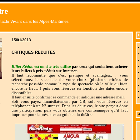
tre
acle Vivant dans les Alpes-Maritimes
C
15/01/2013
CRITIQUES RÉDUITES
Billet Réduc
est un site très utilisé
par ceux qui souhaitent acheter
leurs billets à prix réduit sur Internet.
Il faut reconnaître que c’est pratique et avantageux : vous
sélectionnez le spectacle de votre choix (plusieurs critères de
recherche possible comme le type de spectacle où la ville ou bien
encore le lieu…) puis vous réservez en fonction des dates encore
disponibles.
Il faut ensuite confirmer sa commande et indiquer une adresse mail.
Soit vous payez immédiatement par CB, soit vous réservez en
r
téléphonant à un N° surtaxé. Dans les deux cas, le site perçoit donc
une participation, puis vous obtenez une contremarque qu’il faut
imprimer pour la présenter au guichet du théâtre.
A