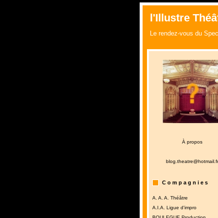
l'Illustre Théâ
Le rendez-vous du Spect
À propos
blog.theatre@hotmail.f
C o m p a g n i e s
A. A. A. Théâtre
A.I.A. Ligue d'impro
BOULEGUE Production