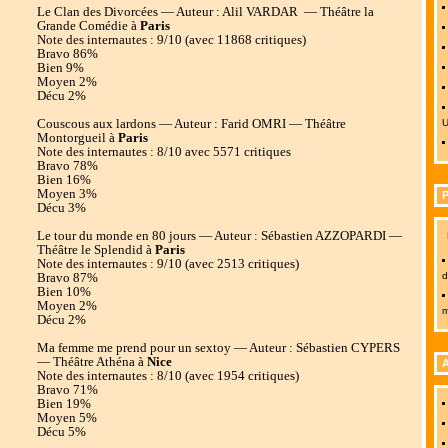
Le Clan des Divorcées — Auteur : Alil VARDAR — Théâtre la
Grande Comédie à
Paris
Note des internautes : 9/10 (avec 11868 critiques)
Bravo 86%
Bien 9%
Moyen 2%
Décu 2%
Couscous aux lardons — Auteur : Farid OMRI — Théâtre
U
Montorgueil à
Paris
Note des internautes : 8/10 avec 5571 critiques
Bravo 78%
Bien 16%
Moyen 3%
Décu 3%
Le tour du monde en 80 jours — Auteur : Sébastien AZZOPARDI —
Théâtre le Splendid à
Paris
Note des internautes : 9/10 (avec 2513 critiques)
d
Bravo 87%
Bien 10%
Moyen 2%
m
Décu 2%
Ma femme me prend pour un sextoy — Auteur : Sébastien CYPERS
— Théâtre Athéna à
Nice
A
Note des internautes : 8/10 (avec 1954 critiques)
Bravo 71%
Bien 19%
Moyen 5%
Décu 5%