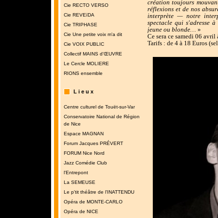
création toujours mouvant
Cie RECTO VERSO
réflexions et de nos absu
interprète — notre inte
Cie REVEïDA
spectacle qui s'adresse à 
Cie TRIPHASE
jeune ou blonde…
»
Cie Une petite voix m'a dit
Ce sera ce samedi 06 avril
Tarifs : de 4 à 18 Euros (s
Cie VOIX PUBLIC
Collectif MAINS d'ŒUVRE
Le Cercle MOLIERE
RIONS ensemble
L i e u x
Centre culturel de Touët-sur-Var
Conservatoire National de Région
de Nice
Espace MAGNAN
Forum Jacques PRÉVERT
FORUM Nice Nord
Jazz Comédie Club
l'Entrepont
La SEMEUSE
Le p'tit théâtre de l'INATTENDU
Opéra de MONTE-CARLO
Opéra de NICE