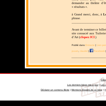
demander au théâtre d’ê
« résultats ».
à
Grand merci, donc, à
L
phrase.
____________________
Avant de terminer ce billet
site consacré aux Tuilerie
d’Art (
cliquez ICI
.)
Publié dans
Entracte
|
Lien pe
jouvet
,
claudel
|
Facebook
Crée
Les derniers blogs mis à jour
|
Les 
Déclarer un contenu illicite
|
Mentions légales de ce blog
|