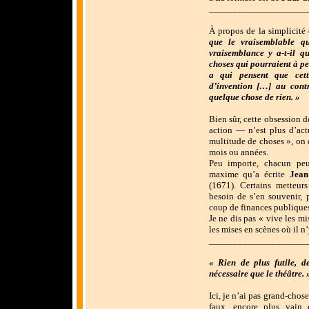
____________________
À propos de la simplicité 
que le vraisemblable qu
vraisemblance y a-t-il q
choses qui pourraient à pe
a qui pensent que cet
d’invention […] au contra
quelque chose de rien. »
Bien sûr, cette obsession d
action — n’est plus d’actu
multitude de choses », on d
mois ou années.
Peu importe, chacun peu
maxime qu’a écrite
Jea
(1671). Certains metteurs
besoin de s’en souvenir, 
coup de finances publiques
Je ne dis pas « vive les mi
les mises en scènes où il n’
____________________
« Rien de plus futile, d
nécessaire que le théâtre. 
Ici, je n’ai pas grand-chose
faux, encore plus vain 