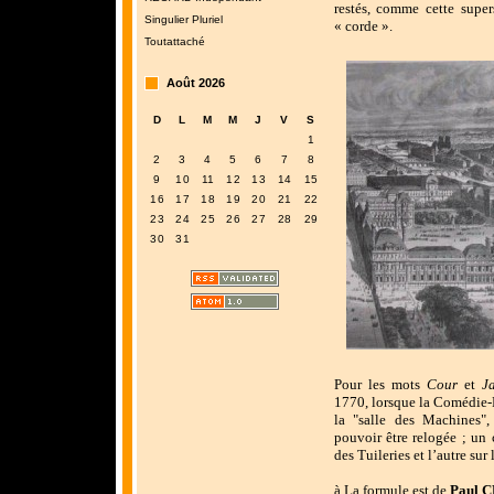
restés, comme cette super
Singulier Pluriel
« corde ».
Toutattaché
Août 2026
D
L
M
M
J
V
S
1
2
3
4
5
6
7
8
9
10
11
12
13
14
15
16
17
18
19
20
21
22
23
24
25
26
27
28
29
30
31
Pour les mots
Cour
et
J
1770, lorsque la Comédie-F
la "salle des Machines", 
pouvoir être relogée ; un 
des Tuileries et l’autre sur
à
La formule est de
Paul 