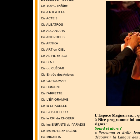
Cie 100°C Théâtre
Cie A R K A D I A
Cie ACTE 3
Cie ALBATROS
Cie ALCANTARA
Cie ANTIPODES
Cie ARNIKA
Cie ART en CIEL
Cie Au FIL de SOI
Cie B.A.L.
Cie du CLÉDAR
Cie Entrée des Artistes
Cie GORGOMAR
Cie HUMAINE
Cie l'ARPETTE
Cie L'ÉPIGRAMME
Cie la CITADELLE
Cie Le BATELEUR
L’Espace Magnan au… qua
Cie le CRI du CHOEUR
à Nice programme lui un s
signes :
Cie les ENFANTS du PARADIS
Sourd et alors ?
Cie les MOTS en SCÈNE
«
Percutant et drôle Jean
découvrir la Langue des 
Cie MIRANDA