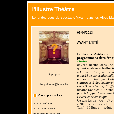
l'Illustre Théâtre
Le rendez-vous du Spectacle Vivant dans les Alpes-Ma
05/04/2013
AVANT L'ÉTÉ
Le théâtre Antibéa à… 
programme sa dernière cr
Phèdre
de Jean Racine, dans un
qui est également le directe
«
Formé à l’exigeante éco
À propos
a gardé de ses études théâ
répertoire classique. Côt
s’attaquer à des monument
blog.theatre@hotmail.fr
russe (
Oncle Vania
). Il a
théâtre racinien :
Britan
pas échappé. Cette ann
C o m p a g n i e s
l’excellence classique.
»
Ce sera les 05 – 06 – 07 et
A. A. A. Théâtre
à 20h30 et le dimanche à 
Tarif = 16 Euros — réduit 
A.I.A. Ligue d'impro
BOULEGUE Production