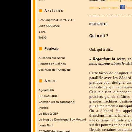
Publié dans
A l'affiche
|
Lien p
phèdre
,
sourd
,
signe
|
Face
A r t i s t e s
Les Clapotis d'un YOYO II
05/02/2010
Luce COLMANT
STAN
Qui a dit ?
TANO
Festivals
Oui, qui a dit...
Auribeau-sur-Scène
« Regardons la scène, et p
nous saurons où est le côté
Femmes en Scènes
Les Nuits de l'Arlequino
Cette façon de désigner l
parallèle avec les
Bâbord
A m i s
pratique pour désigner un
ou la droite, qui varie suiv
Agenda-06
Cela n’a rien d’étonnant
premiers grands théâtres 
BLOGATOIRE
grandes machines, destinées
Christian (et sa campagne)
plus simplement à manipuler
Inisfree
On a d’abord fait appel
Le Blog à JEF
d’anciens marins. En effet
une certaine habitude à gri
Le blog de Dominique Boy Mottard
sur des poutres en bois et à
Louis Paul
Depuis, certaines coutumes
REGARD-Indépendant